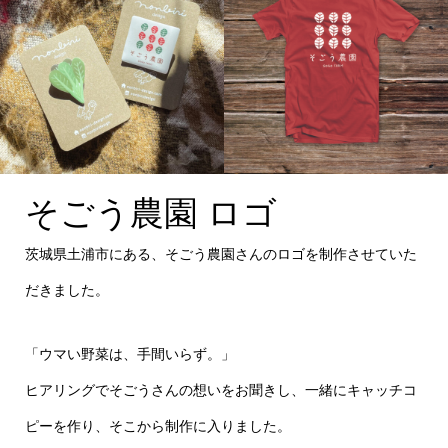
ブローチ
ユニフォーム イメージ
そごう農園 ロゴ
茨城県土浦市にある、そごう農園さんのロゴを制作させていた
だきました。
「ウマい野菜は、手間いらず。」
ヒアリングでそごうさんの想いをお聞きし、一緒にキャッチコ
ピーを作り、そこから制作に入りました。