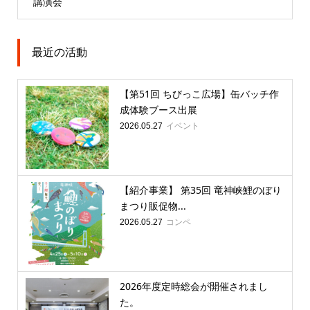
講演会
最近の活動
【第51回 ちびっこ広場】缶バッチ作
成体験ブース出展
イベント
2026.05.27
【紹介事業】 第35回 竜神峡鯉のぼり
まつり販促物...
コンペ
2026.05.27
2026年度定時総会が開催されまし
た。