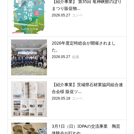
【紹介事業】 第35回 竜神峡鯉のぼり
まつり販促物...
コンペ
2026.05.27
2026年度定時総会が開催されまし
た。
会議
2026.05.27
【紹介事業】茨城県石材業協同組合連
合会様 販促ツ...
コンペ
2026.05.18
3月1日（日）IDPAの交流事業 陶芸
体験会が行われ...