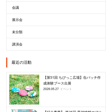
会議
展示会
未分類
講演会
最近の活動
【第51回 ちびっこ広場】缶バッチ作
成体験ブース出展
イベント
2026.05.27