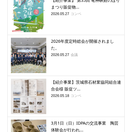
【紹介事業】 第35回 竜神峡鯉のぼり
まつり販促物...
コンペ
2026.05.27
2026年度定時総会が開催されまし
た。
会議
2026.05.27
【紹介事業】茨城県石材業協同組合連
合会様 販促ツ...
コンペ
2026.05.18
3月1日（日）IDPAの交流事業 陶芸
体験会が行われ...