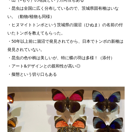
・昆虫は全国に広く分布しているので、茨城県固有種はいな
い。（動物/植物も同様）
・ヒヌマイトトンボという茨城県の涸沼（ひぬま）の名前の付
いたトンボを教えてもらった。
・50年以上前に涸沼で発見されてから、日本でトンボの新種は
発見されていない。
・昆虫の色や柄は美しいが、特に蝶の羽は多様！（添付）
・アート&デザインとの親和性が高い◎
・擬態という切り口もある