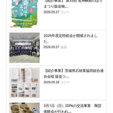
【紹介事業】 第35回 竜神峡鯉のぼり
まつり販促物...
コンペ
2026.05.27
2026年度定時総会が開催されまし
た。
会議
2026.05.27
【紹介事業】茨城県石材業協同組合連
合会様 販促ツ...
コンペ
2026.05.18
3月1日（日）IDPAの交流事業 陶芸
体験会が行われ...