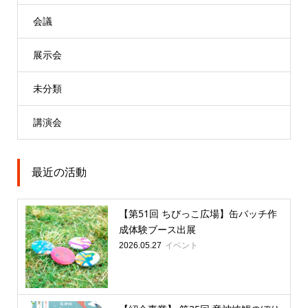
会議
展示会
未分類
講演会
最近の活動
【第51回 ちびっこ広場】缶バッチ作
成体験ブース出展
イベント
2026.05.27