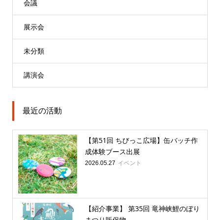
会議
展示会
未分類
講演会
最近の活動
【第51回 ちびっこ広場】缶バッチ作
成体験ブース出展
イベント
2026.05.27
【紹介事業】 第35回 竜神峡鯉のぼり
まつり販促物...