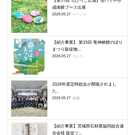
【第51回 ちびっこ広場】缶バッチ作
成体験ブース出展
イベント
2026.05.27
【紹介事業】 第35回 竜神峡鯉のぼり
まつり販促物...
コンペ
2026.05.27
2026年度定時総会が開催されまし
た。
会議
2026.05.27
【紹介事業】茨城県石材業協同組合連
合会様 販促ツ...