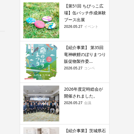
【第51回 ちびっこ広
場】缶バッチ作成体験
ブース出展
イベント
2026.05.27
【紹介事業】 第35回
竜神峡鯉のぼりまつり
販促物製作委...
コンペ
2026.05.27
2026年度定時総会が
開催されました。
会議
2026.05.27
【紹介事業】茨城県石