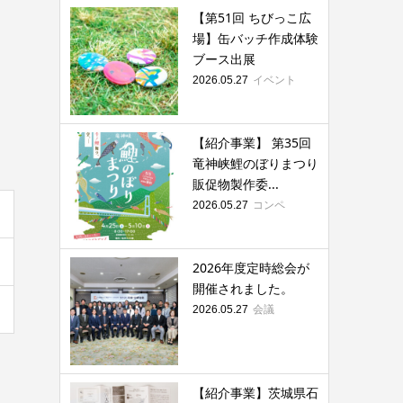
【第51回 ちびっこ広
場】缶バッチ作成体験
ブース出展
イベント
2026.05.27
【紹介事業】 第35回
竜神峡鯉のぼりまつり
販促物製作委...
コンペ
2026.05.27
2026年度定時総会が
開催されました。
会議
2026.05.27
【紹介事業】茨城県石