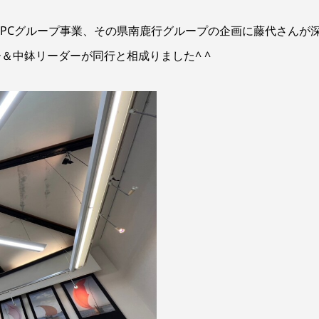
DPCグループ事業、その県南鹿行グループの企画に藤代さんが
＆中鉢リーダーが同行と相成りました^ ^