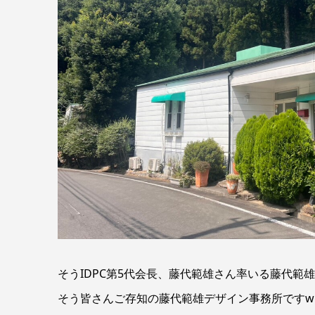
そうIDPC第5代会長、藤代範雄さん率いる藤代範
そう皆さんご存知の藤代範雄デザイン事務所ですw