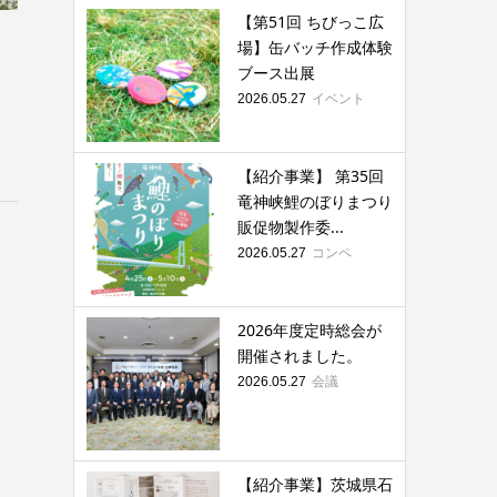
【第51回 ちびっこ広
場】缶バッチ作成体験
ブース出展
イベント
2026.05.27
【紹介事業】 第35回
竜神峡鯉のぼりまつり
販促物製作委...
コンペ
2026.05.27
2026年度定時総会が
開催されました。
会議
2026.05.27
【紹介事業】茨城県石