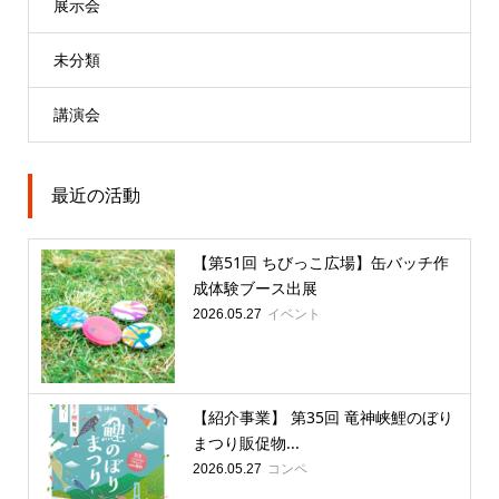
展示会
未分類
講演会
最近の活動
【第51回 ちびっこ広場】缶バッチ作
成体験ブース出展
イベント
2026.05.27
【紹介事業】 第35回 竜神峡鯉のぼり
まつり販促物...
コンペ
2026.05.27